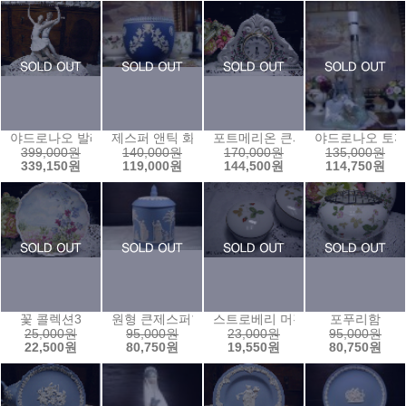
야드로나오 발레하는남녀
제스퍼 앤틱 화분08
포트메리온 큰시계
야드로나오 토끼
399,000원
140,000원
170,000원
135,000원
339,150원
119,000원
144,500원
114,750원
꽃 콜렉션3
원형 큰제스퍼함1
스트로베리 머핀보석함1
포푸리함
25,000원
95,000원
23,000원
95,000원
22,500원
80,750원
19,550원
80,750원