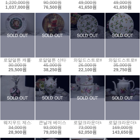
1,220,000원
90,000원
49,000원
49,000원
1,037,000원
76,500원
41,650원
41,650원
로얄덜튼 캐롤송접시1
로얄덜튼 산타접시1
와일드스트로베리 케익접시(15센
와일드스트로베리
30,000원
45,000원
26,000원
35,000원
25,500원
38,250원
22,100원
29,750원
웨지우드 제스퍼 쥬얼리2 (*펜던트만*)
큰날개 베이스
로얄크라운더비 잼팟1
로얄크라운더비
34,000원
93,000원
73,000원
169,000원
28,900원
79,050원
62,050원
143,650원