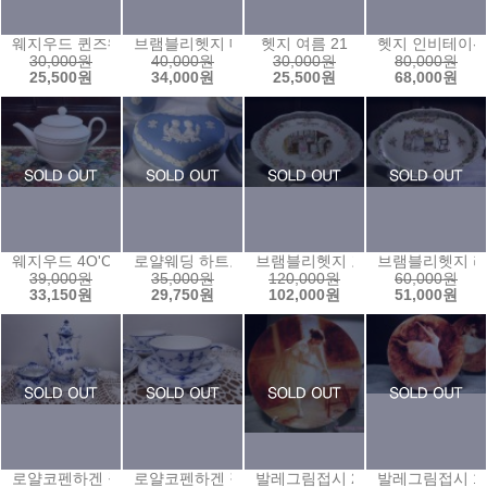
웨지우드 퀸즈웨어 주름습볼
브램블리헷지 데어리 접시
헷지 여름 21
헷지 인비테이션
30,000원
40,000원
30,000원
80,000원
25,500원
34,000원
25,500원
68,000원
웨지우드 4O'CLOCK 미니어처티팟
로얄웨딩 하트보석함1
브램블리헷지 포피리갈트레이
브램블리헷지 
39,000원
35,000원
120,000원
60,000원
33,150원
29,750원
102,000원
51,000원
로얄코펜하겐 풀레이스 악마팟(에소),슈거볼,크리머 셋트
로얄코펜하겐 점보컵앤소서1
발레그림접시 2
발레그림접시 1