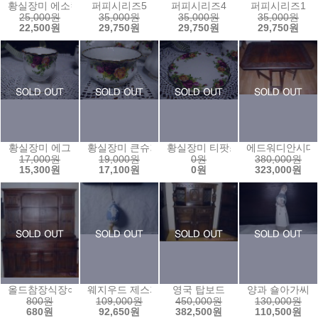
황실장미 에소컵앤소서
퍼피시리즈5
퍼피시리즈4
퍼피시리즈1
25,000원
35,000원
35,000원
35,000원
22,500원
29,750원
29,750원
29,750원
황실장미 에그
황실장미 큰슈거볼
황실장미 티팟스탠드
에드워디안시대
17,000원
19,000원
0원
380,000원
15,300원
17,100원
0원
323,000원
올드참장식장○
웨지우드 제스퍼 쥬얼리3
영국 탑보드
양과 숄아가씨
800원
109,000원
450,000원
130,000원
680원
92,650원
382,500원
110,500원