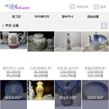
카테고리
검색
로그인
마이페이지
장바구니
관심상품
추천 상품
웨지우드 사라스가든 둥근저그(레드)
스트로베리 뚜껑함2
야드로 강아지안고 나들이숙녀
로얄코펜하겐 B
65,000원
45,000원
135,000원
139,000원
55,250원
38,250원
114,750원
125,100원