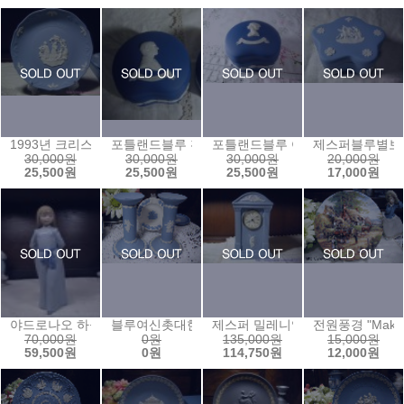
1993년 크리스마스 이어 플레이트
포틀랜드블루 황태자콩팥보석함
포틀랜드블루 여왕콩팥보석함
제스퍼블루별보
30,000원
30,000원
30,000원
20,000원
25,500원
25,500원
25,500원
17,000원
야드로나오 하늘색숙녀
블루여신촛대한쌍
제스퍼 밀레니엄 여신시계
전원풍경 "Making 
70,000원
0원
135,000원
15,000원
59,500원
0원
114,750원
12,000원