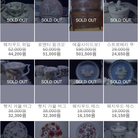
웨지우드 와일드스트로베리 피오니잔
로맨티 핑크오발원 플레이트
에꼴사이드보드♤
스트로베리 뚜껑
52,000원
60,000원
590,000원
29,000원
44,200원
51,000원
501,500원
24,650원
헷지 겨울 머그
헷지 가을 머그
웨지우드 제스퍼 1971년 크리스
웨지우드 제스퍼
38,000원
38,000원
19,000원
19,000원
32,300원
32,300원
16,150원
16,150원