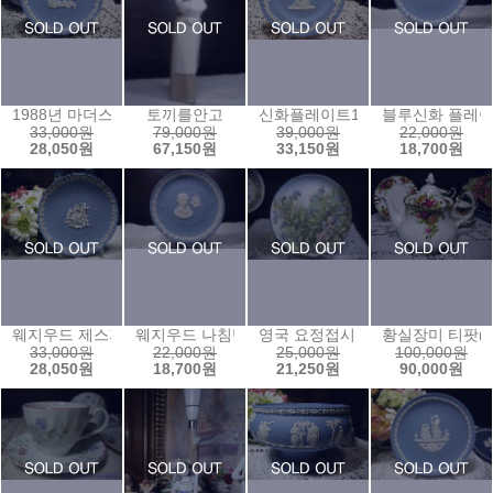
1988년 마더스 플레이트
토끼를안고
신화플레이트1
블루신화 플레이
33,000원
79,000원
39,000원
22,000원
28,050원
67,150원
33,150원
18,700원
웨지우드 제스퍼 1992년 크리스마스 플레이트
웨지우드 나침반 기념접시0
영국 요정접시 9
황실장미 티팟(대
33,000원
22,000원
25,000원
100,000원
28,050원
18,700원
21,250원
90,000원