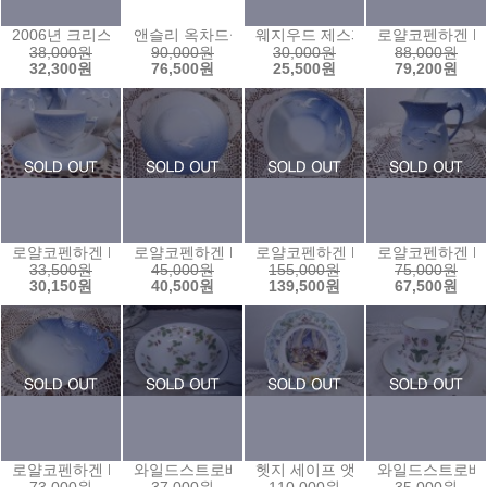
2006년 크리스마스 이어플레이트
앤슬리 옥차드골드 스탠드
웨지우드 제스퍼 루돌프종
로얄코펜하겐 B
38,000원
90,000원
30,000원
88,000원
32,300원
76,500원
25,500원
79,200원
로얄코펜하겐 B&G 블루시걸 갈매기 커피잔(180ml)
로얄코펜하겐 B&G 블루시걸 갈매기 습볼(24)
로얄코펜하겐 B&G 블루시걸 갈매
로얄코펜하겐 B&
33,500원
45,000원
155,000원
75,000원
30,150원
40,500원
139,500원
67,500원
로얄코펜하겐 B&G 블루시걸 갈매기 나뭇잎접시
와일드스트로베리 볼(16센티)
헷지 세이프 앳 라스트 접시
와일드스트로베리 