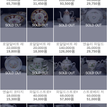
73,000원
37,000원
110,000원
35,000원
65,700원
31,450원
93,500원
29,750원
로얄알버트 레이디해밀턴 찬기1(13)
로얄알버트 레이디해밀턴 케익접시
로얄알버트 레이디해밀턴 커피팟
앤슬리 와일드튜
22,000원
20,000원
140,000원
35,000원
19,800원
18,000원
126,000원
29,750원
앤슬리 코타지가든 림습볼(20)
와일드스트로베리 캔잔(180ml)
와일드스트로베리 양손슈거볼
스트로베리 저그
18,000원
40,000원
68,000원
60,000원
15,300원
34,000원
57,800원
51,000원