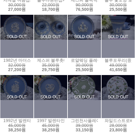
사계절 여름접시
블루타원핀접시ⓣ
제스퍼 블랙액자프레임
블루 꽃모양 보
30,000원
22,000원
90,000원
30,000원
27,000원
18,700원
76,500원
25,500원
1982년 마더스 플레이트
제스퍼 블루촛대한쌍
로얄웨딩 플레이트
블루포푸리(중)
32,000원
35,000원
30,000원
49,000원
27,200원
29,750원
25,500원
41,650원
1992년 발렌타인 플레이트
1997 발렌타인
그린천사플레이트
와일드스트로베리
45,000원
45,000원
39,000원
28,000원
38,250원
38,250원
33,150원
23,800원