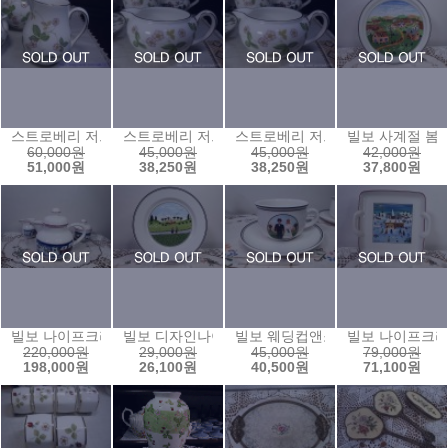
스트로베리 저그2
스트로베리 저그1
스트로베리 저그
빌보 사계절 봄접시
60,000원
45,000원
45,000원
42,000원
51,000원
38,250원
38,250원
37,800원
빌보 나이프크리스마스 티팟셋트
빌보 디자인나이프 브래드접시6 (17)
빌보 웨딩컵앤소서
빌보 나이프크
220,000원
29,000원
45,000원
79,000원
198,000원
26,100원
40,500원
71,100원