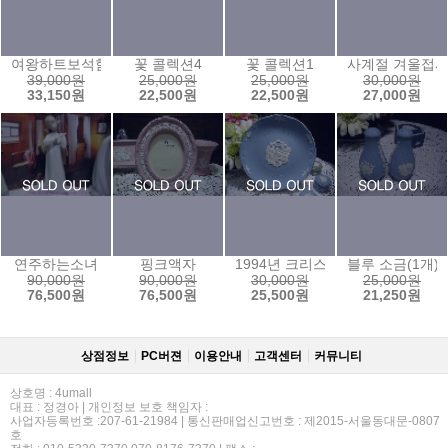
여왕하트보석함
꽃 콜렉션4
꽃 콜렉션1
사계절 겨울접
39,000원
25,000원
25,000원
30,000원
33,150원
22,500원
22,500원
27,000원
연주하는소녀
핑크액자
1994년 크리스마스 이어 플레이트
블루 소금(1개)
90,000원
90,000원
30,000원
25,000원
76,500원
76,500원
25,500원
21,250원
상점정보
PC버젼
이용안내
고객센터
커뮤니티
상호명 : 4umall
대표 : 정경아 | 개인정보 보호 책임자 :
사업자등록번호 :207-61-21984 | 통신판매업신고번호 : 제2015-서울동대문-0807
호