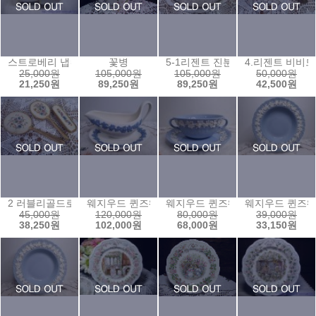
스트로베리 냅킨링(1개가격)
꽃병
5-1리젠트 진분홍 타원트레이
4.리젠트 비비드
25,000원
105,000원
105,000원
50,000원
21,250원
89,250원
89,250원
42,500원
2 러블리골드로즈 빗,거울 솔셋트
웨지우드 퀸즈웨어 화이트 그래비보트(일체형)
웨지우드 퀸즈웨어 양손주름습볼
웨지우드 퀸즈웨
45,000원
120,000원
80,000원
39,000원
38,250원
102,000원
68,000원
33,150원