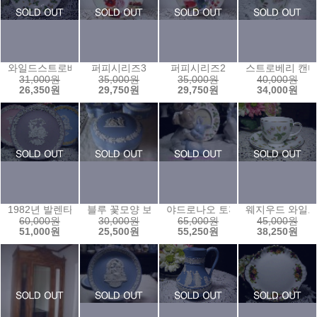
와일드스트로베리 샐러드접시(21센티)
퍼피시리즈3
퍼피시리즈2
스트로베리 캔
31,000원
35,000원
35,000원
40,000원
26,350원
29,750원
29,750원
34,000원
1982년 발렌타인
블루 꽃모양 보석함3
야드로나오 토끼와아기
웨지우드 와일
60,000원
30,000원
65,000원
45,000원
51,000원
25,500원
55,250원
38,250원