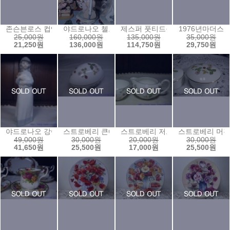
존슨븐로스 컵앤소서2
야드로나오 첼로소녀램프
제스퍼 풋티드볼
1976년마더스
25,000원
160,000원
135,000원
35,000원
21,250원
136,000원
114,750원
29,750원
야드로나오 강아지안은소녀
스트로베리 큰에그보석함
스트로베리 저그(c)
스트로베리 머
49,000원
30,000원
20,000원
30,000원
41,650원
25,500원
17,000원
25,500원