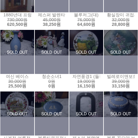
1880년대 프랑스엔틱 옷장
제스퍼 발렌타인 1994년 플레이트
블루저그(대)
황실장미 귀접
730,000원
45,000원
76,000원
32,000원
620,500원
38,250원
64,600원
28,800원
여신 베이스
청순소녀1
자연풍경1 (들판과 작은새)
빌레로이앤보흐
30,000원
0원
19,000원
39,000원
25,500원
0원
16,150원
33,150원